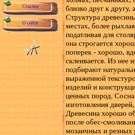
Ссылки
близко друг к другу,
Структура древесины
О сайте
местах, более рыхлая.
податливая для стол
она строгается хорош
поперек - хорошо, вд
склеивается. Из нее 
подбирают натурально
выраженной текстуро
изделий и конструкц
ценных пород. Сосна
изготовления дверей, 
Древесина хорошо об
после обес-смоливани
мозаичных и резных 