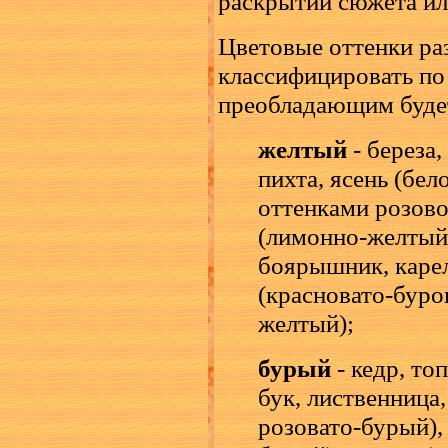
раскрытии сюжета ил
Цветовые оттенки р
классифицировать по
преобладающим будет
желтый
- береза,
пихта, ясень (бе
оттенками розово
(лимонно-желтый)
боярышник, карел
(красновато-буро
желтый);
бурый
- кедр, то
бук, лиственница,
розовато-бурый),