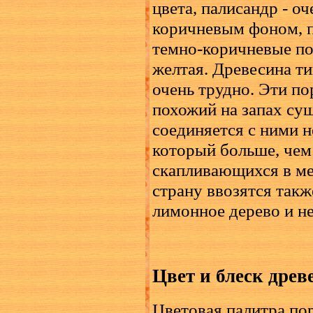
цвета, палисандр - о
коричневым фоном, п
темно-коричневые пол
желтая. Древесина ти
очень трудно. Эти п
похожий на запах су
соединяется с ними н
который больше, чем
скапливающихся в ме
страну ввозятся такж
лимонное дерево и н
Цвет и блеск древ
Цветовая палитра по