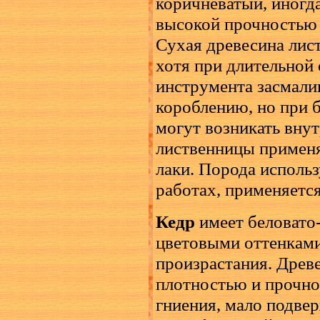
коричневатый, иногда
высокой прочностью 
Сухая древесина лис
хотя при длительной
инструмента засмали
короблению, но при 
могут возникать вну
лиственницы примен
лаки. Порода исполь
работах, применяется
Кедр
имеет беловато
цветовыми оттенками
произрастания. Древе
плотностью и прочно
гниения, мало подве