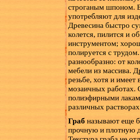
строганым шпоном. Б
употребляют для изд
Древесина быстро суш
колется, пилится и 
инструментом; хорош
полируется с трудом
разнообразно: от ко
мебели из массива. Д
резьбе, хотя и имеет
мозаичных работах. 
полиэфирными лаками
различных растворах 
Граб
называют еще б
прочную и плотную д
Текстура граба не от