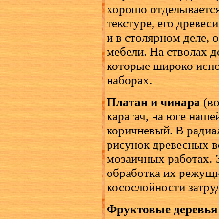
хорошо отделывается
текстуре, его древес
и в столярном деле,
мебели. На стволах д
которые широко испо
наборах.
Платан и чинара
(во
карагач, на юге наше
коричневый. В радиа
рисунок древесных во
мозаичных работах. 
обработка их режущ
косослойности затру
Фруктовые деревья 