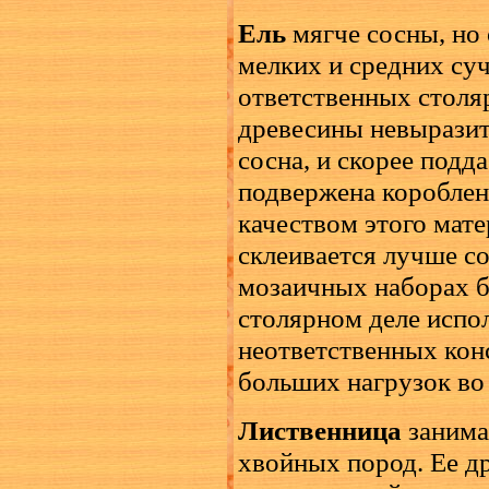
Ель
мягче сосны, но
мелких и средних суч
ответственных столя
древесины невыразите
сосна, и скорее подд
подвержена короблен
качеством этого мате
склеивается лучше с
мозаичных наборах б
столярном деле испо
неответственных ко
больших нагрузок во
Лиственница
занима
хвойных пород. Ее д