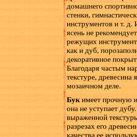
домашнего спортивно
стенки, гимнастическ
инструментов и т. д.
ясень не рекомендует
режущих инструменто
как и дуб, порозапол
декоративное покрыт
Благодаря частым на
текстуре, древесина 
мозаичном деле.
Бук
имеет прочную и
она не уступает дубу
выраженной текстуры
разрезах его древеси
качества ее использ