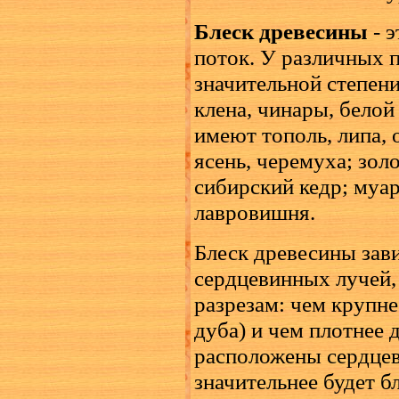
Блеск древесины
- э
поток. У различных 
значительной степени
клена, чинары, белой
имеют тополь, липа, о
ясень, черемуха; зол
сибирский кедр; муар
лавровишня.
Блеск древесины зави
сердцевинных лучей, 
разрезам: чем крупне
дуба) и чем плотнее д
расположены сердцев
значительнее будет б