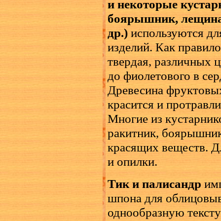
и некоторые кустар
боярышник, лещина,
др.)
используются дл
изделий. Как правило
твердая, различных ц
до фиолетового в се
Древесина фруктовых
красится и протравли
Многие из кустарнико
ракитник, боярышник 
красящих веществ. Дл
и опилки.
Тик и палисандр
имп
шпона для облицовыв
однообразную тексту