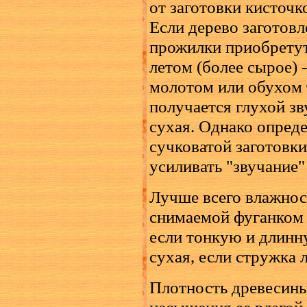
от заготовки кисточк
Если дерево заготовл
прожилки приобретут
летом (более сырое) 
молотом или обухом 
получается глухой зв
сухая. Однако опред
сучковатой заготовки
усиливать "звучание"
Лучше всего влажнос
снимаемой фуганком с
если тонкую и длинну
сухая, если стружка 
Плотность древесины
насыщения ее влагой