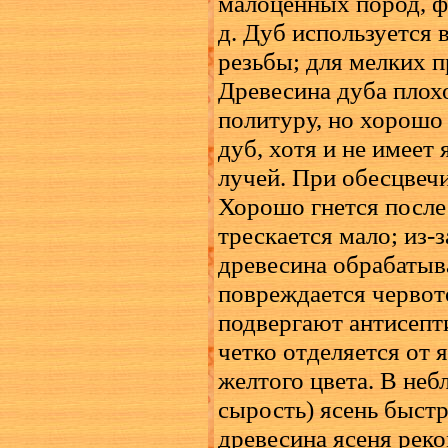
малоценных пород, ф
д. Дуб используется 
резьбы; для мелких 
Древесина дуба плох
политуру, но хорошо 
дуб, хотя и не имее
лучей. При обесцвеч
Хорошо гнется после
трескается мало; из-
древесина обрабатыва
повреждается червот
подвергают антисепти
четко отделяется от я
желтого цвета. В неб
сырость) ясень быстр
древесина ясеня рек