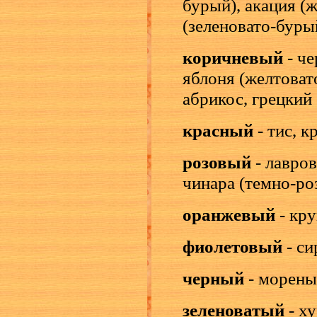
бурый), акация (
(зеленовато-буры
коричневый
- че
яблоня (желтоват
абрикос, грецкий
красный
- тис, к
розовый
- лавро
чинара (темно-ро
оранжевый
- кр
фиолетовый
- си
черный
- морены
зеленоватый
- ху