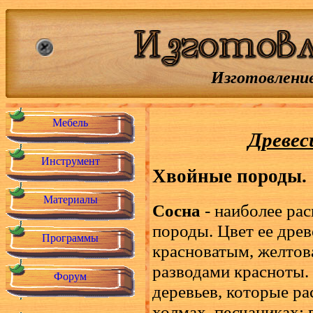
Изготовление
Мебель
Древес
Инструмент
Хвойные породы.
Материалы
Сосна
- наиболее ра
породы. Цвет ее дре
Программы
красноватым, желтов
разводами красноты.
Форум
деревьев, которые ра
холмах, песчаниках;