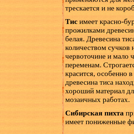
трескается и не коро
Тис
имеет красно-бу
прожилками древесину
белая. Древесина тис
количеством сучков н
червоточине и мало 
переменам. Строгает
красится, особенно в
древесина тиса наход
хороший материал для
мозаичных работах.
Сибирская пихта
пр
имеет пониженные фи