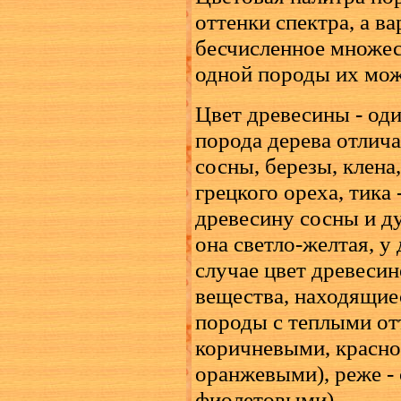
оттенки спектра, а в
бесчисленное множес
одной породы их може
Цвет древесины - оди
порода дерева отлича
сосны, березы, клена,
грецкого ореха, тика 
древесину сосны и ду
она светло-желтая, у 
случае цвет древеси
вещества, находящиес
породы с теплыми от
коричневыми, красн
оранжевыми), реже -
фиолетовыми).