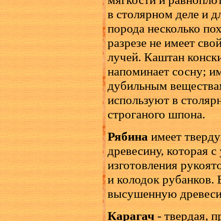
в столярном деле и д
порода несколько пох
разрезе не имеет сво
лучей. Каштан конск
напоминает сосну; и
дубильным веществам
используют в столяр
строганого шпона.
Рябина
имеет тверду
древесину, которая с
изготовления рукоят
и колодок рубанков.
высушенную древесин
Карагач
- твердая, п