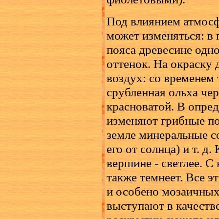
Под влиянием атмос
может изменяться: в
пояса древесине одн
оттенок. На окраску 
воздух: со временем 
срубленная ольха чер
красноватой. В опре
изменяют грибные по
земле минеральные с
его от солнца) и т. д
вершине - светлее. С
также темнеет. Все э
и особено мозаичных 
выступают в качеств