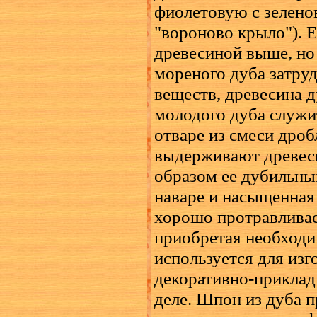
фиолетовую с зелено
"вороново крыло"). Е
древесиной выше, но
мореного дуба затру
веществ, древесина 
молодого дуба служи
отваре из смеси дроб
выдерживают древес
образом ее дубильны
наваре и насыщенная
хорошо протравливае
приобретая необходи
используется для изг
декоративно-прикладн
деле. Шпон из дуба 