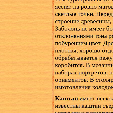
ясеня; на ровно мат
светлые точки. Неред
строение древесины, 
Заболонь не имеет б
отклонениями тона р
побурением цвет. Дре
плотная, хорошо отд
обрабатывается режу
коробится. В мозаич
наборах портретов, 
орнаментов. В столя
изготовления колодо
Каштан
имеет нескол
известны каштан съе
мягкости и равнопло