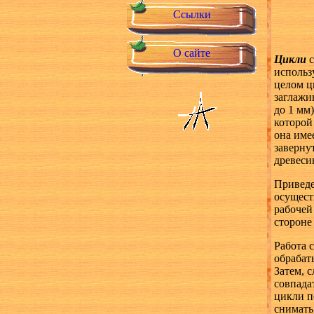
Ссылки
О сайте
Цикли
использ
целом ц
заглажи
до 1 мм
которой
она име
заверну
древеси
Приведе
осущест
рабочей
стороне
Работа 
обрабат
Затем, 
совпада
цикли п
снимать