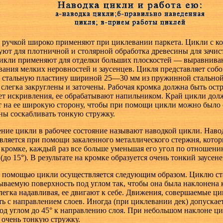
с ручкой широко применяют при циклевании паркета. Цикли с к
уют для плотничной и столярной обработка древесины для зачис
икли применяют для отделки больших плоскостей — выравнива
вания мелких неровностей и заусенцев. Цикля представляет собо
) стальную пластину шириной 25—30 мм из пружинной стальной
 слегка закруглены и заточены. Рабочая кромка должна быть ост
ет искривления, ее обрабатывают напильником. Край цикли дол
т на ее широкую сторону, чтобы при помощи цикли можно было 
ны соскабливать тонкую стружку.
ние цикли в рабочее состояние называют наводкой цикли. Наво
вляется при помощи закаленного металлического стержня, кото
 кромке, каждый раз все больше уменьшая его угол по отношен
 (до 15°). В результате на кромке образуется очень тонкий заусе
с помощью цикли осуществляется следующим образом. Циклю ст
ываемую поверхность под углом так, чтобы она была наклонена 
слегка надавливая, ее двигают к себе. Движения, совершаемые ц
ть с направлением слоев. Иногда (при циклевании дек) допускае
од углом до 45° к направлению слоя. При небольшом наклоне ци
 очень тонкую стружку.