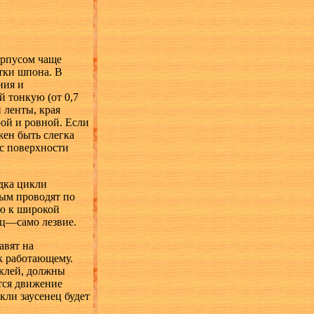
орпусом чаще
тки шпона. В
ния и
й тонкую (от 0,7
 ленты, края
рой и ровной. Если
жен быть слегка
с поверхности
дка цикли
рым проводят по
ию к широкой
нец—само лезвие.
авят на
к работающему.
иклей, должны
тся движение
кли заусенец будет