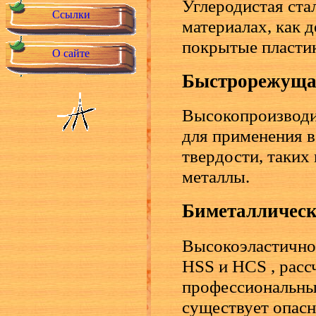
Углеродистая ста
Ссылки
материалах, как 
покрытые пластик
О сайте
Быстрорежущая
Высокопроизводи
для применения 
твердости, таких
металлы.
Биметалличес
Высокоэластичное
HSS и HCS , расс
профессиональные
существует опасн