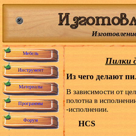
Изготовление
Мебель
Пилки д
Инструмент
Из чего делают пи
Материалы
В зависимости от це
полотна в исполнени
Программы
-исполнении.
Форум
HCS