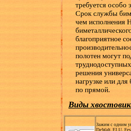
требуется особо 
Срок службы бим
чем исполнения H
биметаллическог
благоприятное с
производительно
полотен могут по
труднодоступных,
решения универса
нагрузке или для
по прямой.
Виды хвостовик
Зажим с одним у
DeWalt, ELU, Fest